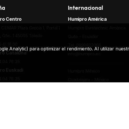
ña
Internacional
ro Centro
Humipro América
o CEMAR Plaza Grecia 1, Portal 1
Humipro Eurotechnic América
1, Ofic. 1 45005 Toledo
Quito - Ecuador
5 41 91 00
Tel. 0999823066
gle Analytic) para optimizar el rendimiento. Al utilizar nue
ro Cataluña
info@humipro.ec
4 04 76 35
ro Euskadi
Humipro México
4 04 76 35
Guadalajara - México
Tel. 5218124151994
info@humipro.mx
6