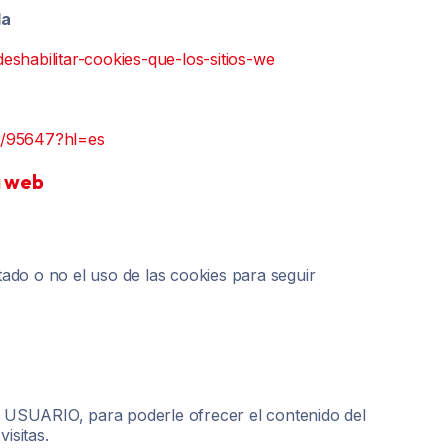
da
-deshabilitar-cookies-que-los-sitios-we
r/95647?hl=es
a web
do o no el uso de las cookies para seguir
l USUARIO, para poderle ofrecer el contenido del
isitas.