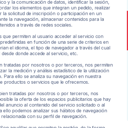
ico y la comunicación de datos, identificar la sesión,
ordar los elementos que integran un pedido, realizar
la solicitud de inscripción o participación en un
rante la navegación, almacenar contenidos para la
tenidos a través de redes sociales.
 que permiten al usuario acceder al servicio con
predefinidas en función de una serie de criterios en
ian el idioma, el tipo de navegador a través del cual
l desde donde accede al servicio, etc.
n tratadas por nosotros o por terceros, nos permiten
ar la medición y análisis estadístico de la utilización
o. Para ello se analiza su navegación en nuestra
de productos o servicios que le ofrecemos.
ien tratadas por nosotros o por terceros, nos
sible la oferta de los espacios publicitarios que hay
 anuncio al contenido del servicio solicitado o al
a ello podemos analizar sus hábitos de navegación
 relacionada con su perfil de navegación.
Son aquéllas que permiten la gestión, de la forma