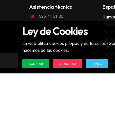
Asistencia técnica
Espa
925 41 91 00
Humip
674 04 76 35
Edifici
Ley de Cookies
Planta 
674 04 76 35
Tel. 92
La web utiliza cookies propias y de terceros (Goo
Humip
hacemos de las cookies.
Tel. 67
Humip
ACEPTAR
CANCELAR
+ INFO
Tel. 67
Diseñada para Humipro por
Miltrazos
© 2016-202