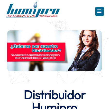
INICIO
CAPILARIDAD
CONDENSACIÓN
FILTRACIÓN
PRODUCTOS
Distribuidor
REFERENCIAS
Solución Capilaridad
Humipro
TE INTERESA
Electroosmosis Humipro HR
Solución Condensación