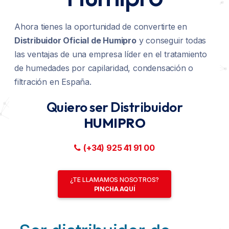
BLOG
Quiénes Somos
Unidad Ventilación Humipro 2.001
Ahora tienes la oportunidad de convertirte en
Distribuidor Oficial de Humipro
y conseguir todas
CONTACTO
¿Quieres ser Distribuidor?
Unidad Ventilación Humipro 2.002
las ventajas de una empresa líder en el tratamiento
Quitar, Eliminar y Reparar Humedades
de humedades por capilaridad, condensación o
filtración en España.
Electroósmosis Inalámbrica
Quiero ser Distribuidor
Unidad Ventilación Inteligente 2.001
HUMIPRO
Unidad Ventilación Inteligente 2.002
(+34) 925 41 91 00
¿TE LLAMAMOS NOSOTROS?
PINCHA AQUÍ