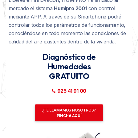
mercado el sistema
Humipro 2001
con control
BLOG
Quiénes Somos
Unidad Ventilación Humipro 2.001
mediante APP. A través de su Smartphone podrá
CONTACTO
controlar todos los parámetros de funcionamiento,
¿Quieres ser Distribuidor?
Unidad Ventilación Humipro 2.002
conociéndose en todo momento las condiciones de
Quitar, Eliminar y Reparar Humedades
calidad del aire existentes dentro de la vivienda.
Electroósmosis Inalámbrica
Diagnóstico de
Humedades
Unidad Ventilación Inteligente 2.001
GRATUITO
Unidad Ventilación Inteligente 2.002
925 41 91 00
¿TE LLAMAMOS NOSOTROS?
PINCHA AQUÍ