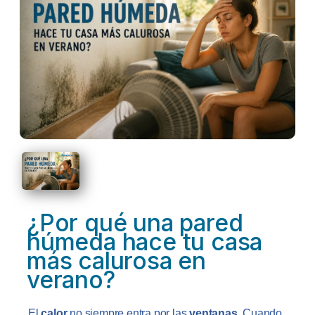
BLOG
Quiénes Somos
Unidad Ventilación Humipro 2.001
CONTACTO
¿Quieres ser Distribuidor?
Unidad Ventilación Humipro 2.002
Quitar, Eliminar y Reparar Humedades
Electroósmosis Inalámbrica
Unidad Ventilación Inteligente 2.001
Unidad Ventilación Inteligente 2.002
¿Por qué una pared
húmeda hace tu casa
más calurosa en
verano?
El
calor
no siempre entra por las
ventanas
. Cuando