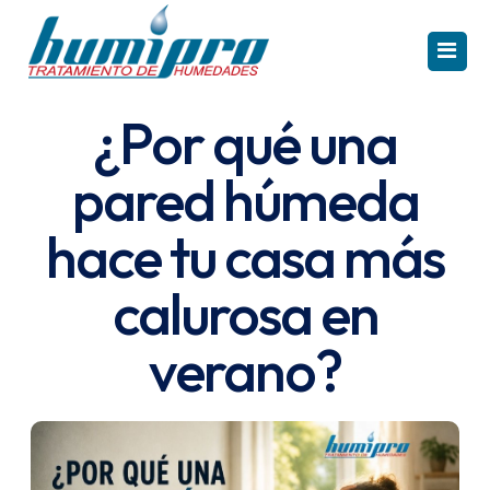
¿Por qué una
INICIO
pared húmeda
CAPILARIDAD
hace tu casa más
CONDENSACIÓN
calurosa en
FILTRACIÓN
verano?
PRODUCTOS
REFERENCIAS
Solución Capilaridad
TE INTERESA
Electroosmosis Humipro HR
Solución Condensación