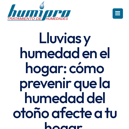
Lluvias y
INICIO
humedad en el
CAPILARIDAD
hogar: cómo
CONDENSACIÓN
prevenir que la
FILTRACIÓN
humedad del
PRODUCTOS
otoño afecte a tu
REFERENCIAS
Solución Capilaridad
hogar.
TE INTERESA
Electroosmosis Humipro HR
Solución Condensación