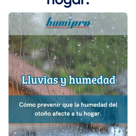
BLOG
Quiénes Somos
Unidad Ventilación Humipro 2.001
CONTACTO
¿Quieres ser Distribuidor?
Unidad Ventilación Humipro 2.002
Quitar, Eliminar y Reparar Humedades
Electroósmosis Inalámbrica
Unidad Ventilación Inteligente 2.001
Unidad Ventilación Inteligente 2.002