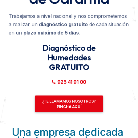
BLOG
Quiénes Somos
Unidad Ventilación Humipro 2.001
Trabajamos a nivel nacional y nos comprometemos
a realizar un
diagnóstico gratuito
de cada situación
CONTACTO
¿Quieres ser Distribuidor?
Unidad Ventilación Humipro 2.002
en un
plazo máximo de 5 días
.
Quitar, Eliminar y Reparar Humedades
Diagnóstico de
Electroósmosis Inalámbrica
Humedades
GRATUITO
Unidad Ventilación Inteligente 2.001
925 41 91 00
Unidad Ventilación Inteligente 2.002
¿TE LLAMAMOS NOSOTROS?
PINCHA AQUÍ
Una empresa dedicada