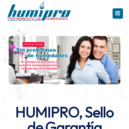
INICIO
CAPILARIDAD
CONDENSACIÓN
FILTRACIÓN
PRODUCTOS
HUMIPRO, Sello
REFERENCIAS
Solución Capilaridad
de Garantía
TE INTERESA
Electroosmosis Humipro HR
Solución Condensación