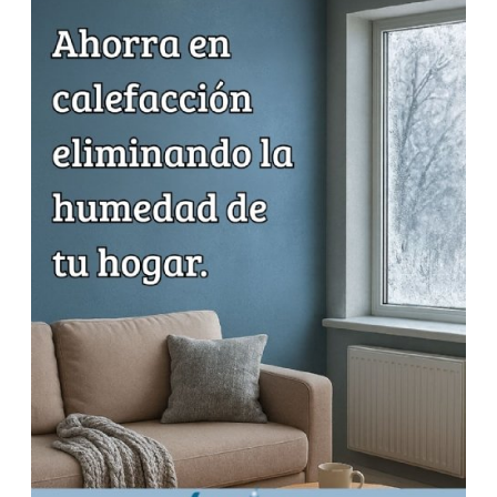
BLOG
Quiénes Somos
Unidad Ventilación Humipro 2.001
CONTACTO
¿Quieres ser Distribuidor?
Unidad Ventilación Humipro 2.002
Quitar, Eliminar y Reparar Humedades
Electroósmosis Inalámbrica
Unidad Ventilación Inteligente 2.001
Unidad Ventilación Inteligente 2.002