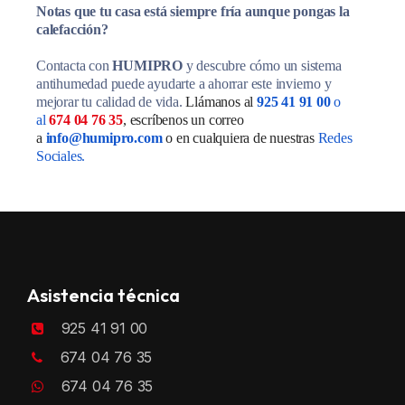
Notas que tu casa está siempre fría aunque pongas la
calefacción?
Contacta con
HUMIPRO
y descubre cómo un sistema
antihumedad puede ayudarte a ahorrar este invierno y
mejorar tu calidad de vida.
Llámanos al
925 41 91 00
o
al
674 04 76 35
, escríbenos un correo
a
info@humipro.co
m
o en cualquiera de nuestras
Redes
Sociales.
Asistencia técnica
925 41 91 00
674 04 76 35
674 04 76 35