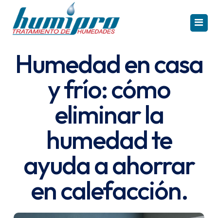
Humedad en casa
INICIO
y frío: cómo
CAPILARIDAD
eliminar la
CONDENSACIÓN
humedad te
FILTRACIÓN
ayuda a ahorrar
PRODUCTOS
en calefacción.
REFERENCIAS
Solución Capilaridad
TE INTERESA
Electroosmosis Humipro HR
Solución Condensación