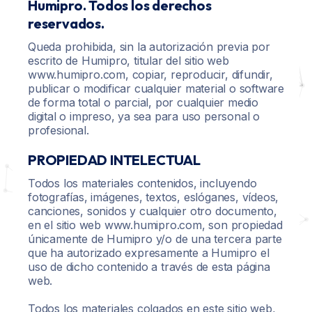
Humipro. Todos los derechos
reservados.
BLOG
Quiénes Somos
Unidad Ventilación Humipro 2.001
Queda prohibida, sin la autorización previa por
CONTACTO
¿Quieres ser Distribuidor?
escrito de Humipro, titular del sitio web
Unidad Ventilación Humipro 2.002
www.humipro.com, copiar, reproducir, difundir,
publicar o modificar cualquier material o software
Quitar, Eliminar y Reparar Humedades
de forma total o parcial, por cualquier medio
digital o impreso, ya sea para uso personal o
Electroósmosis Inalámbrica
profesional.
Unidad Ventilación Inteligente 2.001
PROPIEDAD INTELECTUAL
Todos los materiales contenidos, incluyendo
Unidad Ventilación Inteligente 2.002
fotografías, imágenes, textos, eslóganes, vídeos,
canciones, sonidos y cualquier otro documento,
en el sitio web www.humipro.com, son propiedad
únicamente de Humipro y/o de una tercera parte
que ha autorizado expresamente a Humipro el
uso de dicho contenido a través de esta página
web.
Todos los materiales colgados en este sitio web,