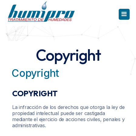
INICIO
Copyright
CAPILARIDAD
Copyright
CONDENSACIÓN
FILTRACIÓN
COPYRIGHT
PRODUCTOS
La infracción de los derechos que otorga la ley de
propiedad intelectual puede ser castigada
REFERENCIAS
Solución Capilaridad
mediante el ejercicio de acciones civiles, penales y
administrativas.
TE INTERESA
Electroosmosis Humipro HR
Solución Condensación