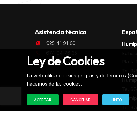
Asistencia técnica
Espa
925 41 91 00
Humip
674 04 76 35
Edifici
Ley de Cookies
Planta 
674 04 76 35
Tel. 92
La web utiliza cookies propias y de terceros (Goo
Humip
hacemos de las cookies.
Tel. 67
Humip
ACEPTAR
CANCELAR
+ INFO
Tel. 67