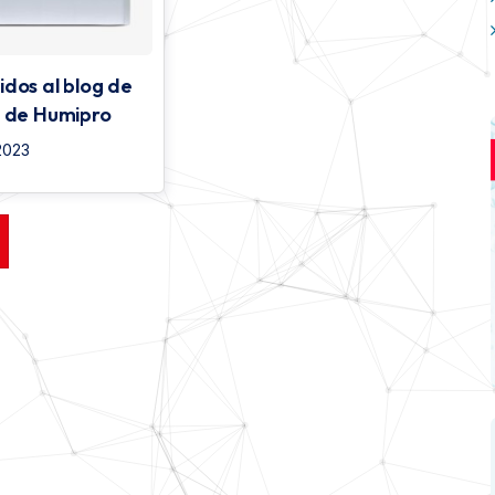
idos al blog de
s de Humipro
 2023