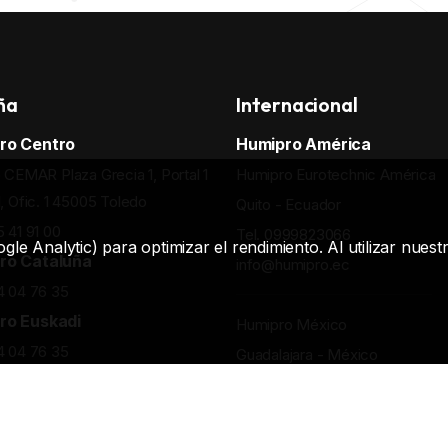
ña
Internacional
ro Centro
Humipro América
o CEMAR Plaza Grecia 1, Portal 1
Humipro Eurotechnic América
1, Ofic. 1 45005 Toledo
Quito - Ecuador
5 41 91 00
Tel. 0999823066
gle Analytic) para optimizar el rendimiento. Al utilizar nue
ro Cataluña
info@humipro.ec
4 04 76 35
ro Euskadi
Humipro México
4 04 76 35
Guadalajara - México
Tel. 5218124151994
info@humipro.mx